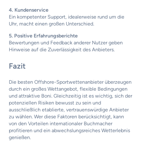
4. Kundenservice
Ein kompetenter Support, idealerweise rund um die
Uhr, macht einen großen Unterschied.
5. Positive Erfahrungsberichte
Bewertungen und Feedback anderer Nutzer geben
Hinweise auf die Zuverlässigkeit des Anbieters.
Fazit
Die besten Offshore-Sportwettenanbieter überzeugen
durch ein großes Wettangebot, flexible Bedingungen
und attraktive Boni. Gleichzeitig ist es wichtig, sich der
potenziellen Risiken bewusst zu sein und
ausschließlich etablierte, vertrauenswürdige Anbieter
zu wählen. Wer diese Faktoren berücksichtigt, kann
von den Vorteilen internationaler Buchmacher
profitieren und ein abwechslungsreiches Wetterlebnis
genießen.