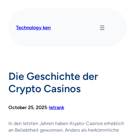
Skip
to
content
Technology ken
Die Geschichte der
Crypto Casinos
October 25, 2025
letrank
•
In den letzten Jahren haben Krypto-Casinos erheblich
an Beliebtheit gewonnen. Anders als herkömmliche