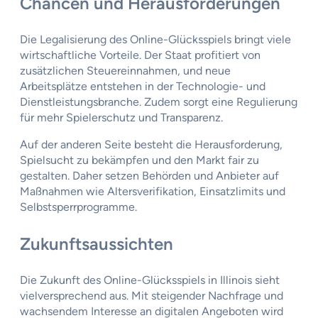
Chancen und Herausforderungen
Die Legalisierung des Online-Glücksspiels bringt viele
wirtschaftliche Vorteile. Der Staat profitiert von
zusätzlichen Steuereinnahmen, und neue
Arbeitsplätze entstehen in der Technologie- und
Dienstleistungsbranche. Zudem sorgt eine Regulierung
für mehr Spielerschutz und Transparenz.
Auf der anderen Seite besteht die Herausforderung,
Spielsucht zu bekämpfen und den Markt fair zu
gestalten. Daher setzen Behörden und Anbieter auf
Maßnahmen wie Altersverifikation, Einsatzlimits und
Selbstsperrprogramme.
Zukunftsaussichten
Die Zukunft des Online-Glücksspiels in Illinois sieht
vielversprechend aus. Mit steigender Nachfrage und
wachsendem Interesse an digitalen Angeboten wird