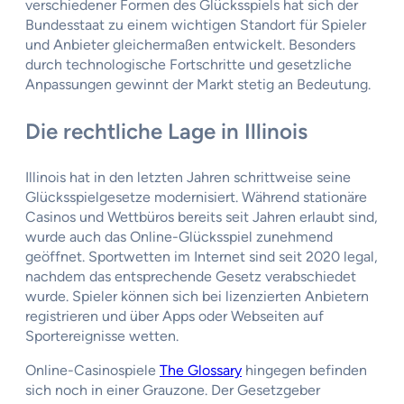
verschiedener Formen des Glücksspiels hat sich der
Bundesstaat zu einem wichtigen Standort für Spieler
und Anbieter gleichermaßen entwickelt. Besonders
durch technologische Fortschritte und gesetzliche
Anpassungen gewinnt der Markt stetig an Bedeutung.
Die rechtliche Lage in Illinois
Illinois hat in den letzten Jahren schrittweise seine
Glücksspielgesetze modernisiert. Während stationäre
Casinos und Wettbüros bereits seit Jahren erlaubt sind,
wurde auch das Online-Glücksspiel zunehmend
geöffnet. Sportwetten im Internet sind seit 2020 legal,
nachdem das entsprechende Gesetz verabschiedet
wurde. Spieler können sich bei lizenzierten Anbietern
registrieren und über Apps oder Webseiten auf
Sportereignisse wetten.
Online-Casinospiele
The Glossary
hingegen befinden
sich noch in einer Grauzone. Der Gesetzgeber